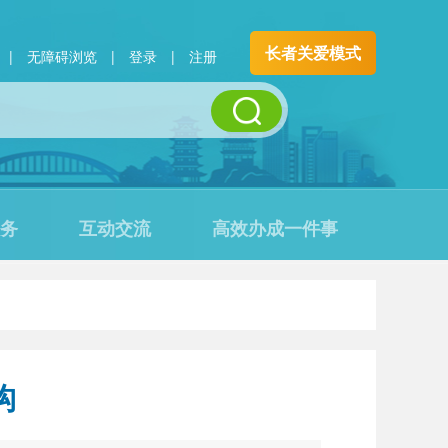
长者关爱模式
|
无障碍浏览
|
登录
|
注册
务
互动交流
高效办成一件事
构