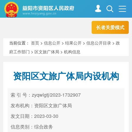
长者关爱模式
首页
走进资阳
当前位置：
首页
>
信息公开
>
结果公开
>
信息公开目录
>
政
府工作部门
>
区文旅广体局
>
机构信息
政务资阳
信息公开
资阳区文旅广体局内设机构
新闻中心
解读回应
索 引 号：zyqwlgtj/2023-1732907
政务服务
互动交流
发布机构：资阳区文旅广体局
发文日期：2023-03-30
信息类别：综合政务
高效办成一件事