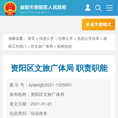
长者关爱模式
首页
走进资阳
当前位置：
首页
>
信息公开
>
结果公开
>
信息公开目录
>
政
府工作部门
>
区文旅广体局
>
机构信息
政务资阳
信息公开
资阳区文旅广体局 职责职能
新闻中心
解读回应
索 引 号：zyqwlgtj/2021-1325651
政务服务
互动交流
发布机构：资阳区文旅广体局
发文日期：2021-01-21
信息类别：综合政务
高效办成一件事