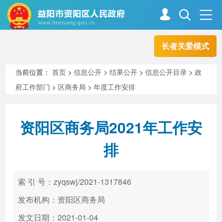
长者关爱模式
首页
走进资阳
当前位置：
首页
>
信息公开
>
结果公开
>
信息公开目录
>
政
府工作部门
>
区商务局
>
年度工作安排
政务资阳
信息公开
资阳区商务局2021年工作安
新闻中心
解读回应
排
政务服务
互动交流
索 引 号：zyqswj/2021-1317846
发布机构：资阳区商务局
高效办成一件事
发文日期：2021-01-04