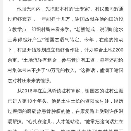
他眼光向内，先挖掘本村的“土专家”。村民熊向辉通
过稻虾套养，一年能挣十几万，谢国杰就在他的田边设
立教学点，组织村民来看来学。“老熊能成，说明咱这水
土养得起好产业!”谢国杰语气笃定。今年，在他的推动
下，村里开始筹划成立稻虾合作社，计划整合土地2200
余亩。“土地流转有租金，参与管护有工资，每年还能给
村集体带来不少于10万元的收入。”这番话，盛满了谢国
杰对村庄未来的憧憬。
从2016年在迎风桥镇驻村算起，谢国杰的驻村生涯
已进入第10个年头。他是土生土长的资阳农村娃，经历
过疾病的磨砺曾患骨肿瘤的他，在康复路上受到许多温
暖帮扶。“心扎在这儿，人才能站稳。”他常把这句话挂在