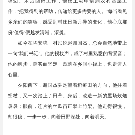
嘴边。术后回归工作，他便主动申请到农村基层工
作，“把我得到的帮助，传递给更多需要的人。”每当看见
乡亲们的笑容，感受到村庄日新月异的变化，他心底那
份“值得”便越发清晰，滚烫。
如今在均安垸，村民说起谢国杰，总会自然地带上
一句“我们书记”。他的拐杖声，成了村里熟悉的背景音；
他的脚步，踏实而坚定，既落在乡间小径上，也走进人
心里。
夕阳西下，谢国杰驻足望着稻虾田的方向，他拄着
拐杖，又一次踏上了田垄。身后，改造一新的屋场炊烟
袅袅；眼前，连片的丝瓜苗正攀上竹架。他走得很慢，
却很稳，一步一步，向着田野深处，向着明天。