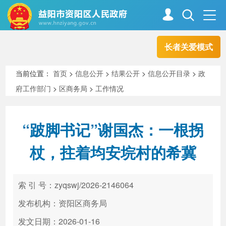
长者关爱模式
首页
走进资阳
当前位置：
首页
>
信息公开
>
结果公开
>
信息公开目录
>
政
府工作部门
>
区商务局
>
工作情况
政务资阳
信息公开
“跛脚书记”谢国杰：一根拐
新闻中心
解读回应
杖，拄着均安垸村的希冀
政务服务
互动交流
索 引 号：zyqswj/2026-2146064
发布机构：资阳区商务局
高效办成一件事
发文日期：2026-01-16