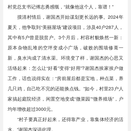
村党总支书记傅志勇感慨，“就像他这个人，靠谱！”
摸清村情后，谢国杰开始谋划更长远的事。2024年
夏天，他争取到“美丽屋场”建设项目，涉及40户287人，
其中有5户曾是脱贫户。3个月后，村容村貌焕然一新：
原本杂物乱堆的空坪变成小广场，破败的围墙修葺一
新，臭水沟成了清水渠。环境变了样，谢国杰的心思又
活络起来：怎么让“好看”变得“好用”?谢国杰挨家挨户做
工作，话也说得实在：“房前屋后都是宝地，种点菜，养
几只鸡，自己吃不完的还能换点钱。”如今，村里23户人
家搞起庭院经济，闲置空地变成“微菜园”“微养殖场”，户
均年增收超过3000元。
“村子要真正好起来，还得靠产业，靠集体经济的活
水。”谢国杰深谙此理。