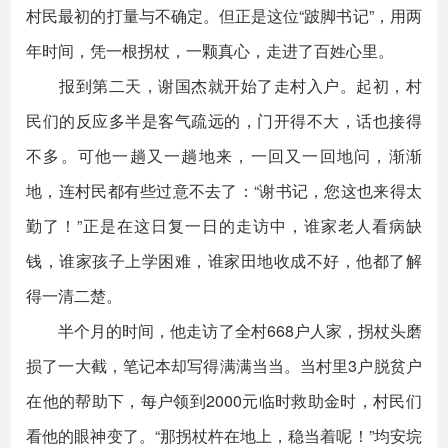
村民最初的打量与不确定。但正是这位“跛脚书记”，用两
年时间，凭一根拐杖，一颗真心，走进了百姓心里。
报到第二天，谢国杰就开始了走村入户。起初，村
民们的反应多半是客气疏远的，门开得不大，话也接得
不多。可他一趟又一趟地来，一回又一回地问，渐渐
地，连村民都有些过意不去了：“谢书记，您这也来得太
勤了！”正是在这日复一日的走访中，谁家老人看病缺
钱，谁家孩子上学困难，谁家田地收成不好，他都了解
得一清二楚。
半个月的时间，他走访了全村668户人家，拐杖头磨
损了一大截，笔记本却写得满满当当。当村里3户脱贫户
在他的帮助下，每户领到2000元临时救助金时，村民们
看他的眼神变了。“那拐杖杵在地上，稳当着呢！”均安垸