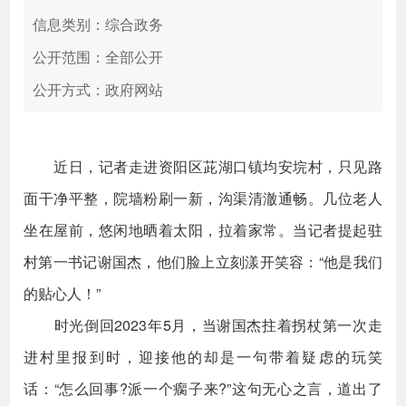
信息类别：综合政务
公开范围：全部公开
公开方式：政府网站
近日，记者走进资阳区茈湖口镇均安垸村，只见路
面干净平整，院墙粉刷一新，沟渠清澈通畅。几位老人
坐在屋前，悠闲地晒着太阳，拉着家常。当记者提起驻
村第一书记谢国杰，他们脸上立刻漾开笑容：“他是我们
的贴心人！”
时光倒回2023年5月，当谢国杰拄着拐杖第一次走
进村里报到时，迎接他的却是一句带着疑虑的玩笑
话：“怎么回事?派一个瘸子来?”这句无心之言，道出了