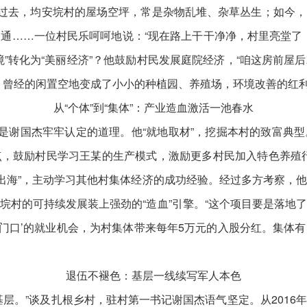
。过去，均安垸村的屋场空坪，常是杂物乱堆、杂草丛生；如今
通……一位村民乐呵呵地说：“现在路上干干净净，村里亮堂了
境”转化为“美丽经济”？他鼓励村民发展庭院经济，“咱这房前屋
，曾经的闲置空地变成了小小的种植园、养殖场，环境改善的红
从“个体”到“集体”：产业造血激活一池春水
谢国杰牢牢认定的道理。他“就地取材”，挖掘本村的致富典
，鼓励村民学习王某的生产模式，激励更多村民加入特色养殖
船出海”，主动学习其他村集体经济的成功经验。经过多方考察，
垸村的可持续发展装上强劲的“造血”引擎。“这个项目要是落地
‘家门口’的就业机会，为村集体带来每年5万元的入股分红。集体
退伍不褪色：基层一线续写军人本色
。”谈及扎根乡村，驻村第一书记谢国杰语气坚定。从2016