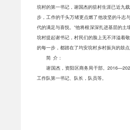
垸村的第一书记，谢国杰的驻村生涯已近九载
步，工作的千头万绪更点燃了他攻坚的斗志与
代的满足与喜悦。”他将根深深扎进基层的土
垸村提起谢书记，村民们的脸上无不洋溢着敬佩
的每一步，都踏在了均安垸村乡村振兴的鼓点
简 介：
谢国杰，资阳区商务局干部。2016—20
工作队第一书记、队长，队员等。