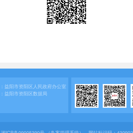
：
益阳市资阳区人民政府办公室
：
益阳市资阳区数据局
：
湘ICP备09005390号 （备案管理系统）
网站标识码：430902