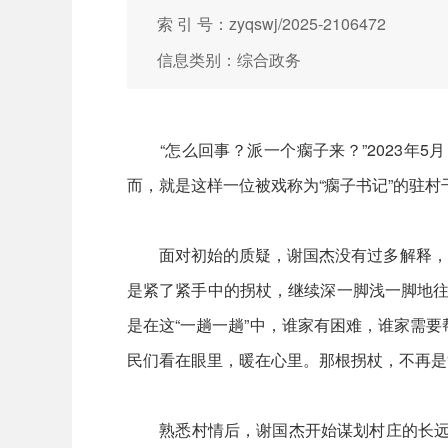
索 引 号：zyqswj/2025-2106472
信息类别：综合政务
“怎么回事？派一个瘸子来？”2023年5
而，就是这样一位被戏称为“瘸子书记”的驻
面对初始的质疑，谢国杰没有过多解释，他
是紧了紧手中的拐杖，继续深一脚浅一脚地往
是在这“一趟一趟”中，谁家有困难，谁家需
民们看在眼里，暖在心里。那根拐杖，不再是
熟悉村情后，谢国杰开始谋划村庄的长远发展