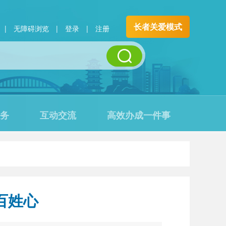
长者关爱模式
|
无障碍浏览
|
登录
|
注册
务
互动交流
高效办成一件事
百姓心