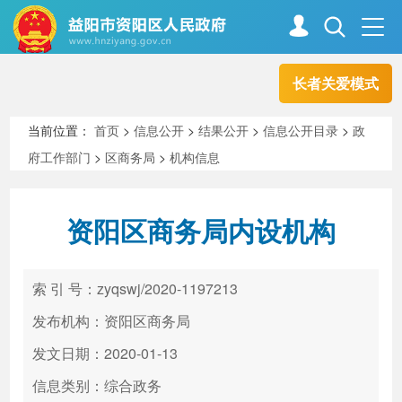
长者关爱模式
首页
走进资阳
当前位置：
首页
>
信息公开
>
结果公开
>
信息公开目录
>
政
府工作部门
>
区商务局
>
机构信息
政务资阳
信息公开
资阳区商务局内设机构
新闻中心
解读回应
索 引 号：zyqswj/2020-1197213
政务服务
互动交流
发布机构：资阳区商务局
发文日期：2020-01-13
信息类别：综合政务
高效办成一件事