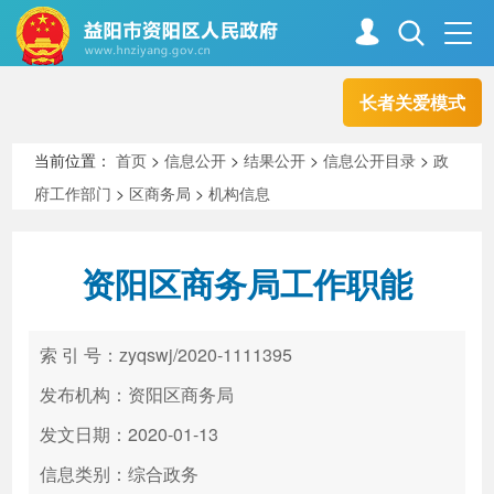
长者关爱模式
首页
走进资阳
当前位置：
首页
>
信息公开
>
结果公开
>
信息公开目录
>
政
府工作部门
>
区商务局
>
机构信息
政务资阳
信息公开
资阳区商务局工作职能
新闻中心
解读回应
索 引 号：zyqswj/2020-1111395
政务服务
互动交流
发布机构：资阳区商务局
发文日期：2020-01-13
信息类别：综合政务
高效办成一件事