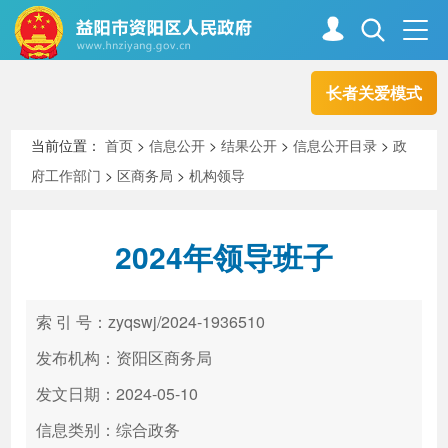
长者关爱模式
首页
走进资阳
当前位置：
首页
>
信息公开
>
结果公开
>
信息公开目录
>
政
府工作部门
>
区商务局
>
机构领导
政务资阳
信息公开
2024年领导班子
新闻中心
解读回应
索 引 号：zyqswj/2024-1936510
政务服务
互动交流
发布机构：资阳区商务局
发文日期：2024-05-10
信息类别：综合政务
高效办成一件事