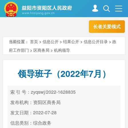
长者关爱模式
首页
走进资阳
当前位置：
首页
>
信息公开
>
结果公开
>
信息公开目录
>
政
府工作部门
>
区商务局
>
机构领导
政务资阳
信息公开
领导班子（2022年7月）
新闻中心
解读回应
索 引 号：zyqswj/2022-1628835
政务服务
互动交流
发布机构：资阳区商务局
发文日期：2022-07-28
信息类别：综合政务
高效办成一件事