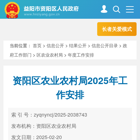
长者关爱模式
首页
走进资阳
当前位置：
首页
>
信息公开
>
结果公开
>
信息公开目录
>
政
府工作部门
>
区农业农村局
>
年度工作安排
政务资阳
信息公开
资阳区农业农村局2025年工
新闻中心
解读回应
作安排
政务服务
互动交流
索 引 号：zyqnyncj/2025-2038743
发布机构：资阳区农业农村局
高效办成一件事
发文日期：2025-02-20