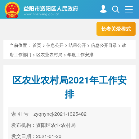
长者关爱模式
首页
走进资阳
当前位置：
首页
>
信息公开
>
结果公开
>
信息公开目录
>
政
府工作部门
>
区农业农村局
>
年度工作安排
政务资阳
信息公开
区农业农村局2021年工作安
新闻中心
解读回应
排
政务服务
互动交流
索 引 号：zyqnyncj/2021-1325482
发布机构：资阳区农业农村局
高效办成一件事
发文日期：2021-01-20