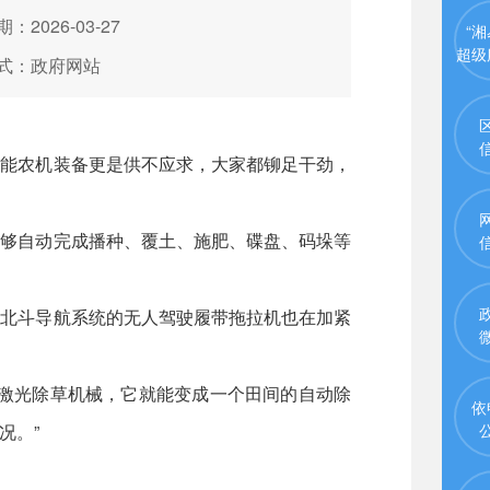
：2026-03-27
“湘
超级
式：政府网站
能农机装备更是供不应求，大家都铆足干劲，
够自动完成播种、覆土、施肥、碟盘、码垛等
北斗导航系统的无人驾驶履带拖拉机也在加紧
激光除草机械，它就能变成一个田间的自动除
依
况。”