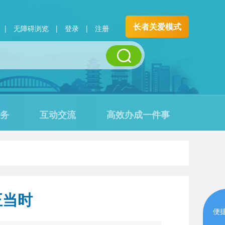
长者关爱模式
|
无障碍浏览
|
登录
|
注册
务
互动交流
高效办成一件事
正当时
便