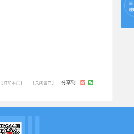
事
理
分享到：
【打印本页】
【关闭窗口】