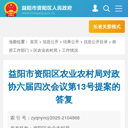
长者关爱模式
首页
走进资阳
当前位置：
首页
>
信息公开
>
结果公开
>
信息公开目录
>
政
府工作部门
>
区农业农村局
>
工作情况
政务资阳
信息公开
益阳市资阳区农业农村局对政
新闻中心
解读回应
协六届四次会议第13号提案的
答复
政务服务
互动交流
索 引 号：zyqnyncj/2025-2104968
高效办成一件事
发布机构：资阳区农业农村局