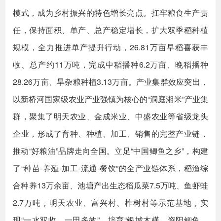
模式，成为乡村振兴的特色增长亮点。扛牢粮食生产责
任，保持面积、单产、总产稳定增长，扩大双季稻种植
规模，全力推进单产提升行动，26.81万亩早稻喜获丰
收、总产约11万吨，完成中稻播种6.2万亩、晚稻播种
28.26万亩、旱杂粮种植3.13万亩。产业集群效应突出，
以新桥河国家级农业产业强镇为核心的“洞庭湘米”产业集
群，聚集了明天农业、金成米业、中盛农业等省级龙头
企业，形成了育种、种植、加工、销售的完整产业链，
推动“好粮油”品牌走向全国。立足“中国鲫鱼之乡”，构建
了“种苗-养殖-加工-流通-餐饮”的全产业链体系，稻渔综
合种养13万余亩、池塘产出生态稻瓜菜7.5万吨、鱼虾蛙
2.7万吨，明天农业、富兴村、柞树村等示范基地，实
现“一水双收、一田多效”。培育“银城木槿、资阳鲫鱼、