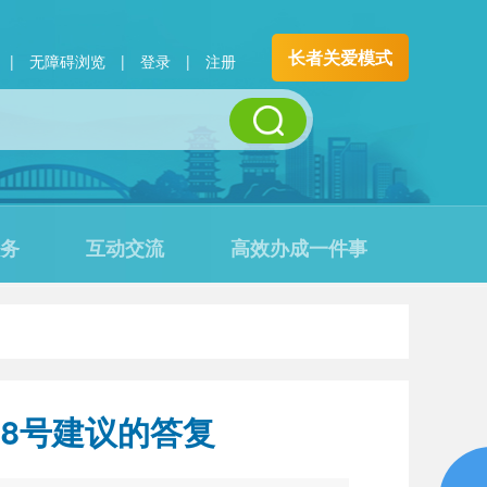
长者关爱模式
|
无障碍浏览
|
登录
|
注册
务
互动交流
高效办成一件事
8号建议的答复