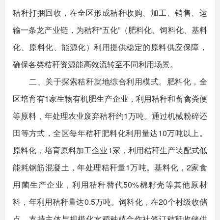
秸秆打捆回收，在全区形成秸秆收购、加工、销售、运
输一条龙产业链，为秸秆“五化”（肥料化、饲料化、基料
化、原料化、能源化）利用提供稳定的原料供应保障，
确保各类秸秆资源能高效流转至不同利用场景。
二、关于探索秸秆就地综合利用模式。肥料化，全
区培育有1家生物有机肥生产企业，利用秸秆和畜禽粪便
等原料，年处理农业废弃秸秆约1万吨。通过机械粉碎还
田等方式，全区每年秸秆肥料化利用量达10万吨以上。
原料化，培育原料加工企业1家，利用秸秆生产装配式低
能耗钢筋混凝土，年处理秸秆量1万吨。基料化，2家食
用菌生产企业，利用秸秆替代50%棉籽壳等其他原材
料，年利用秸秆量达0.5万吨。饲料化，在20个村级收储
点，支持主体与规模化水稻种植合作社签订秸秆收储供