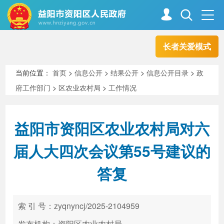
长者关爱模式
首页
走进资阳
当前位置：
首页
>
信息公开
>
结果公开
>
信息公开目录
>
政
府工作部门
>
区农业农村局
>
工作情况
政务资阳
信息公开
益阳市资阳区农业农村局对六
新闻中心
解读回应
届人大四次会议第55号建议的
答复
政务服务
互动交流
索 引 号：zyqnyncj/2025-2104959
高效办成一件事
发布机构：资阳区农业农村局