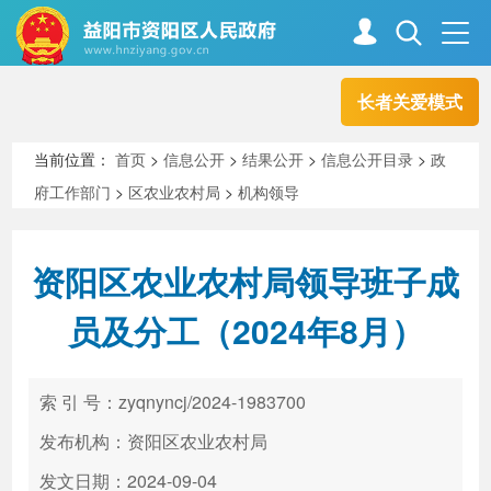
长者关爱模式
首页
走进资阳
当前位置：
首页
>
信息公开
>
结果公开
>
信息公开目录
>
政
府工作部门
>
区农业农村局
>
机构领导
政务资阳
信息公开
资阳区农业农村局领导班子成
新闻中心
解读回应
员及分工（2024年8月）
政务服务
互动交流
索 引 号：zyqnyncj/2024-1983700
发布机构：资阳区农业农村局
高效办成一件事
发文日期：2024-09-04