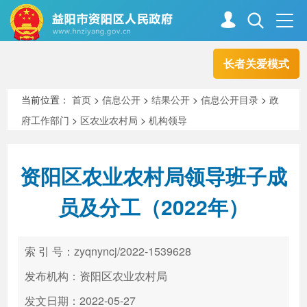
长者关爱模式
首页
走进资阳
当前位置：
首页
>
信息公开
>
结果公开
>
信息公开目录
>
政
府工作部门
>
区农业农村局
>
机构领导
政务资阳
信息公开
资阳区农业农村局领导班子成
新闻中心
解读回应
员及分工（2022年）
政务服务
互动交流
索 引 号：zyqnyncj/2022-1539628
发布机构：资阳区农业农村局
高效办成一件事
发文日期：2022-05-27