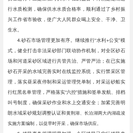
行水质检测，确保供水水质合格率，顺利通过了乡村振
兴工作省市验收，使广大人民群众喝上安全、干净、卫
生水。
4.砂石市场管理更加有序。继续推行“水利+公安”模
式，健全打击非法采砂部门联动协作机制，对全区砂石
场和河道采砂区域进行共管共治、严管严治；在已实施
砂石开采的水域完善实时在线监控系统，实行禁采区管
理，落实昼采夜停制和采运管理凭单制，对采运砂船实
行红黑名单管理，严格落实“六控”措施和签单发航、排档
叫号制度，确保采砂作业和水上交通安全；加紧完善明
朗水域采砂规划调整认证和
黄荆湖、长泊湖两大内湖疏浚
实施方案编制，以促早时开采，确保市场供应。