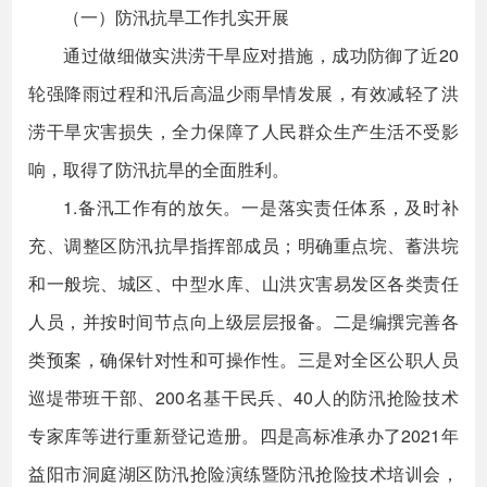
（一）防汛抗旱工作扎实开展
通过做细做实洪涝干旱应对措施，成功防御了近20
轮强降雨过程和汛后高温少雨旱情发展，有效减轻了洪
涝干旱灾害损失，全力保障了人民群众生产生活不受影
响，取得了防汛抗旱的全面胜利。
1.备汛工作有的放矢。一是落实责任体系，及时补
充、调整区防汛抗旱指挥部成员；明确重点垸、蓄洪垸
和一般垸、城区、中型水库、山洪灾害易发区各类责任
人员，并按时间节点向上级层层报备。二是编撰完善各
类预案，确保针对性和可操作性。三是对全区公职人员
巡堤带班干部、200名基干民兵、40人的防汛抢险技术
专家库等进行重新登记造册。四是高标准承办了2021年
益阳市洞庭湖区防汛抢险演练暨防汛抢险技术培训会，