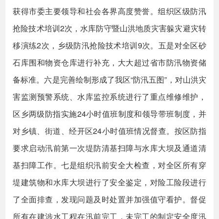
获得市委主要领导和社会各界高度赞誉。组织区级防汛
抢险技术培训2次，水库防守暨山洪地质灾害躲灾避灾转
移演练2次，乡级防汛抢险技术培训9次。五是对全区砂
石库围和物资仓库进行补充，大大超过省市防汛物资储
备标准。六是完善绘制形成了我区“防汛五图”，对山洪灾
害监测预警系统、水库监控系统进行了重点维修维护，
区乡两级防指实施24小时值班制度和领导带班制度，并
对乡镇、街道、经开区24小时值班情况督查。按区防指
要求启动汛前第一次堤防清基扫障与水库大坝及通道清
基扫障工作。七是组织汛前安全大检查，对全区所有穿
堤建筑物和水库大坝进行了安全鉴定，对险工险段进行
了全面排查，发现问题及时处置并加强值守看护。督促
所有在建涉水工程在汛前完工，未完工的制定安全度汛