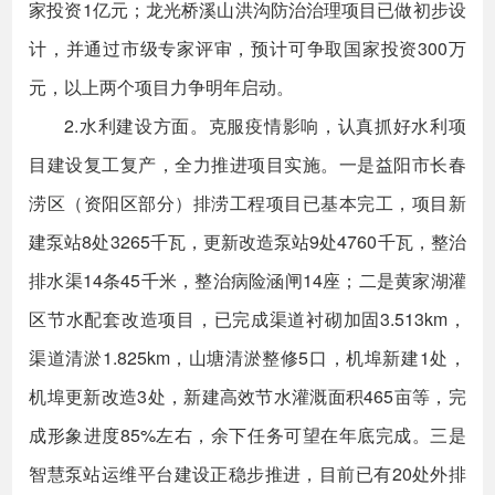
家投资1亿元；龙光桥溪山洪沟防治治理项目已做初步设
计，并通过市级专家评审，预计可争取国家投资300万
元，以上两个项目力争明年启动。
2.水利建设方面。克服疫情影响，认真抓好水利项
目建设复工复产，全力推进项目实施。一是益阳市长春
涝区（资阳区部分）排涝工程项目已基本完工，项目新
建泵站8处3265千瓦，更新改造泵站9处4760千瓦，整治
排水渠14条45千米，整治病险涵闸14座；二是黄家湖灌
区节水配套改造项目，已完成渠道衬砌加固3.513km，
渠道清淤1.825km，山塘清淤整修5口，机埠新建1处，
机埠更新改造3处，新建高效节水灌溉面积465亩等，完
成形象进度85%左右，余下任务可望在年底完成。三是
智慧泵站运维平台建设正稳步推进，目前已有20处外排