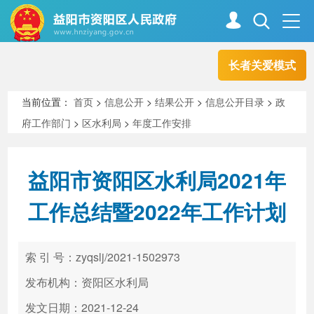
长者关爱模式
首页
走进资阳
当前位置：
首页
>
信息公开
>
结果公开
>
信息公开目录
>
政
府工作部门
>
区水利局
>
年度工作安排
政务资阳
信息公开
益阳市资阳区水利局2021年
新闻中心
解读回应
工作总结暨2022年工作计划
政务服务
互动交流
索 引 号：zyqslj/2021-1502973
发布机构：资阳区水利局
高效办成一件事
发文日期：2021-12-24