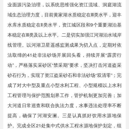
业面源污染治理，以系统思维强化资江流域、洞庭湖流
域生态治理力度，目前黄家湖水质稳定在Ⅲ类水平，迎丰
水库水质稳定在Ⅱ类水平，资江城区段和9个重要湖泊基
本稳定在Ⅲ类及以上水平。二是切实加强江河湖泊水域岸
线管理。以河湖卫星遥感监测成果为切入点，定期对依
法取缔的41处非法砂场开展回头看，持续开展“霹雳行
动”，严格落实采砂区“禁采期”要求，坚决打击河道盗采
砂石行为，实现了资江盗采砂石和非法砂场“双清零”；完
成了对大中型及重点小型水利工程、小型规模以上水利
工程管理与保护范围划界工作，管护机制更加完善；加
大河道日常巡查和联合执法力度，水事违法处理率不断
提高，确保了河湖安澜。三是认真抓好饮用水源地保
护。完成全区21处集中式供水工程水源地保护划定，组