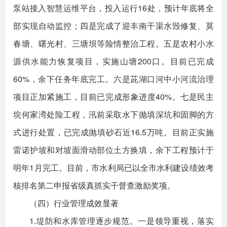
泵站接入智慧运维平台，投入运行16处，预计年底将全
部实现自动监控；四是完成了迎丰南干渠水毁修复、莫
春塘、曙光村、三塘坝等险情整治工程。五是农村小水
源供水能力恢复项目，实施山塘200口。目前已完成
60%，余下任务年底完工。六是茈湖口河中小河流治理
项目正加紧施工，目前已完成形象进度40%。七是民主
垸何家湾处险工程，汛前采取水下抛填深坑和固脚的方
式进行处置，已完成抛填砂石近16.5万吨。目前正实施
雷诺护坡和对坡面滑动部位土方换填，余下工程预计于
明年1月完工。目前，市水利局已以全市水利建设绩效考
核排名第二申报省级真抓实干督查激励奖项。
（四）行业管理成效显著
1.堤防和水库管理逐步规范。一是领导重视，落实