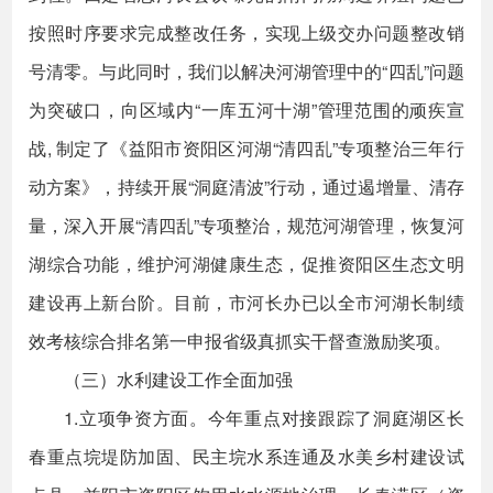
按照时序要求完成整改任务，实现上级交办问题整改销
号清零。与此同时，我们以解决河湖管理中的“四乱”问题
为突破口，向区域内“一库五河十湖”管理范围的顽疾宣
战, 制定了《益阳市资阳区河湖“清四乱”专项整治三年行
动方案》，持续开展“洞庭清波”行动，通过遏增量、清存
量，深入开展“清四乱”专项整治，规范河湖管理，恢复河
湖综合功能，维护河湖健康生态，促推资阳区生态文明
建设再上新台阶。目前，市河长办已以全市河湖长制绩
效考核综合排名第一申报省级真抓实干督查激励奖项。
（三）水利建设工作全面加强
1.立项争资方面。今年重点对接跟踪了洞庭湖区长
春重点垸堤防加固、民主垸水系连通及水美乡村建设试