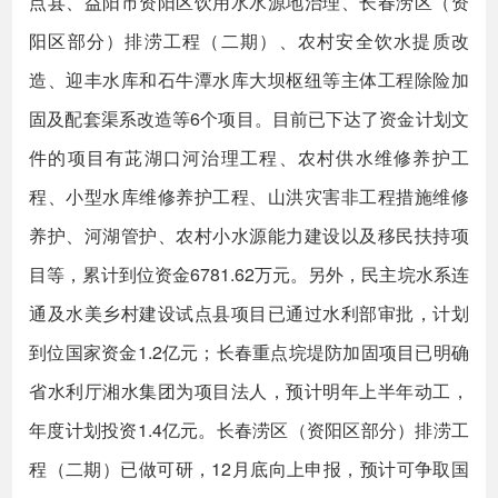
点县、益阳市资阳区饮用水水源地治理、长春涝区（资
阳区部分）排涝工程（二期）、农村安全饮水提质改
造、迎丰水库和石牛潭水库大坝枢纽等主体工程除险加
固及配套渠系改造等6个项目。目前已下达了资金计划文
件的项目有茈湖口河治理工程、农村供水维修养护工
程、小型水库维修养护工程、山洪灾害非工程措施维修
养护、河湖管护、农村小水源能力建设以及移民扶持项
目等，累计到位资金6781.62万元。另外，民主垸水系连
通及水美乡村建设试点县项目已通过水利部审批，计划
到位国家资金1.2亿元；长春重点垸堤防加固项目已明确
省水利厅湘水集团为项目法人，预计明年上半年动工，
年度计划投资1.4亿元。长春涝区（资阳区部分）排涝工
程（二期）已做可研，12月底向上申报，预计可争取国