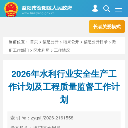
长者关爱模式
首页
走进资阳
当前位置：
首页
>
信息公开
>
结果公开
>
信息公开目录
>
政
府工作部门
>
区水利局
>
工作情况
政务资阳
信息公开
2026年水利行业安全生产工
新闻中心
解读回应
作计划及工程质量监督工作计
划
政务服务
互动交流
索 引 号：zyqslj/2026-2161558
高效办成一件事
发布机构：资阳区水利局