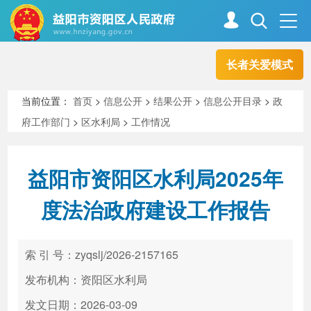
长者关爱模式
首页
走进资阳
当前位置：
首页
>
信息公开
>
结果公开
>
信息公开目录
>
政
府工作部门
>
区水利局
>
工作情况
政务资阳
信息公开
益阳市资阳区水利局2025年
新闻中心
解读回应
度法治政府建设工作报告
政务服务
互动交流
索 引 号：zyqslj/2026-2157165
发布机构：资阳区水利局
高效办成一件事
发文日期：2026-03-09