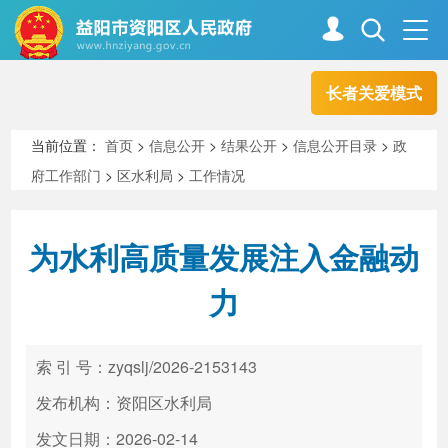
长者关爱模式
首页
走进资阳
当前位置：
首页
>
信息公开
>
结果公开
>
信息公开目录
>
政
府工作部门
>
区水利局
>
工作情况
政务资阳
信息公开
为水利高质量发展注入金融动
新闻中心
解读回应
力
政务服务
互动交流
索 引 号：zyqslj/2026-2153143
发布机构：资阳区水利局
高效办成一件事
发文日期：2026-02-14