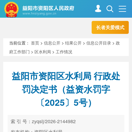
长者关爱模式
首页
走进资阳
当前位置：
首页
>
信息公开
>
结果公开
>
信息公开目录
>
政
府工作部门
>
区水利局
>
工作情况
政务资阳
信息公开
益阳市资阳区水利局 行政处
新闻中心
解读回应
罚决定书（益资水罚字
〔2025〕5号）
政务服务
互动交流
索 引 号：zyqslj/2026-2144982
高效办成一件事
发布机构：资阳区水利局