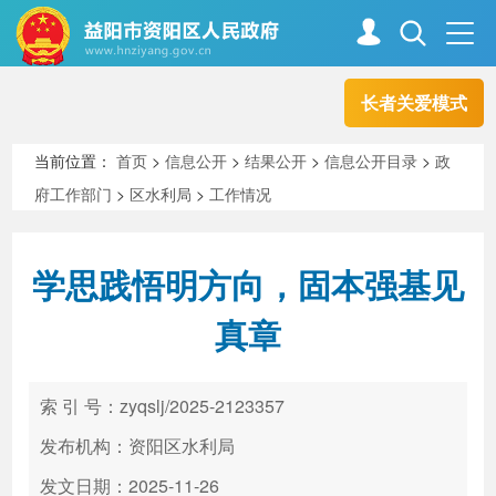
长者关爱模式
首页
走进资阳
当前位置：
首页
>
信息公开
>
结果公开
>
信息公开目录
>
政
府工作部门
>
区水利局
>
工作情况
政务资阳
信息公开
学思践悟明方向，固本强基见
新闻中心
解读回应
真章
政务服务
互动交流
索 引 号：zyqslj/2025-2123357
发布机构：资阳区水利局
高效办成一件事
发文日期：2025-11-26