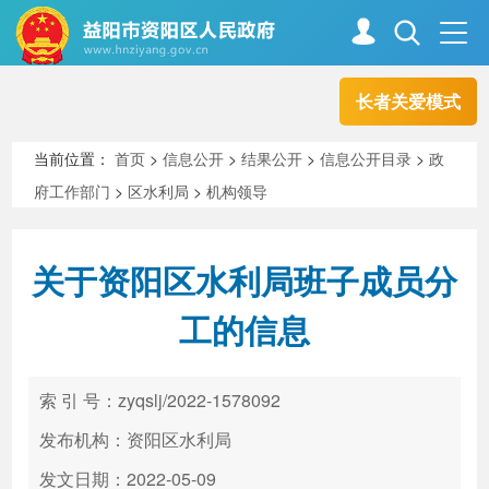
长者关爱模式
首页
走进资阳
当前位置：
首页
>
信息公开
>
结果公开
>
信息公开目录
>
政
府工作部门
>
区水利局
>
机构领导
政务资阳
信息公开
关于资阳区水利局班子成员分
新闻中心
解读回应
工的信息
政务服务
互动交流
索 引 号：zyqslj/2022-1578092
发布机构：资阳区水利局
高效办成一件事
发文日期：2022-05-09