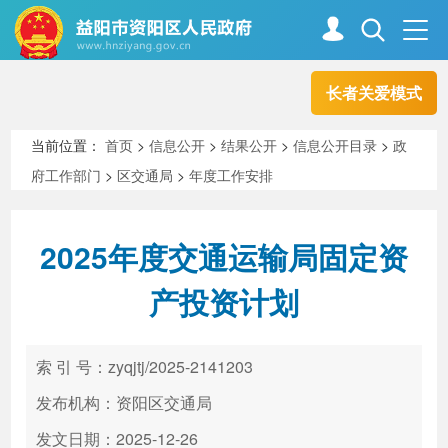
长者关爱模式
首页
走进资阳
当前位置：
首页
>
信息公开
>
结果公开
>
信息公开目录
>
政
府工作部门
>
区交通局
>
年度工作安排
政务资阳
信息公开
2025年度交通运输局固定资
新闻中心
解读回应
产投资计划
政务服务
互动交流
索 引 号：zyqjtj/2025-2141203
发布机构：资阳区交通局
高效办成一件事
发文日期：2025-12-26