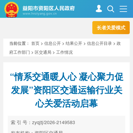
长者关爱模式
首页
走进资阳
当前位置：
首页
>
信息公开
>
结果公开
>
信息公开目录
>
政
府工作部门
>
区交通局
>
工作情况
政务资阳
信息公开
“情系交通暖人心 凝心聚力促
新闻中心
解读回应
发展”资阳区交通运输行业关
心关爱活动启幕
政务服务
互动交流
索 引 号：zyqjtj/2026-2149583
高效办成一件事
发布机构：资阳区交通局