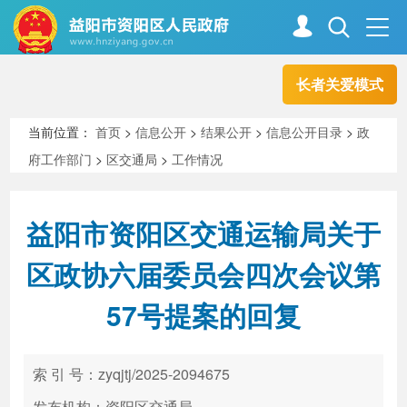
长者关爱模式
首页
走进资阳
当前位置：
首页
>
信息公开
>
结果公开
>
信息公开目录
>
政
府工作部门
>
区交通局
>
工作情况
政务资阳
信息公开
益阳市资阳区交通运输局关于
新闻中心
解读回应
区政协六届委员会四次会议第
57号提案的回复
政务服务
互动交流
索 引 号：zyqjtj/2025-2094675
高效办成一件事
发布机构：资阳区交通局