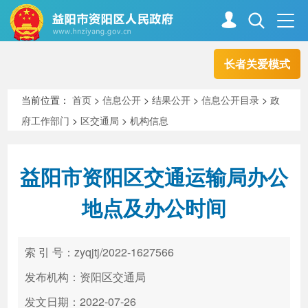
长者关爱模式
首页
走进资阳
当前位置：
首页
>
信息公开
>
结果公开
>
信息公开目录
>
政
府工作部门
>
区交通局
>
机构信息
政务资阳
信息公开
益阳市资阳区交通运输局办公
新闻中心
解读回应
地点及办公时间
政务服务
互动交流
索 引 号：zyqjtj/2022-1627566
发布机构：资阳区交通局
高效办成一件事
发文日期：2022-07-26