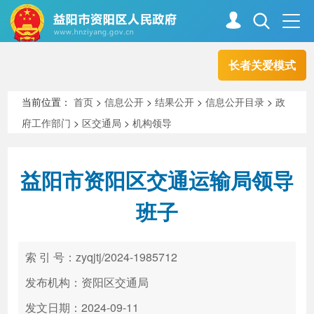
长者关爱模式
首页
走进资阳
当前位置：
首页
>
信息公开
>
结果公开
>
信息公开目录
>
政
府工作部门
>
区交通局
>
机构领导
政务资阳
信息公开
益阳市资阳区交通运输局领导
新闻中心
解读回应
班子
政务服务
互动交流
索 引 号：zyqjtj/2024-1985712
发布机构：资阳区交通局
高效办成一件事
发文日期：2024-09-11