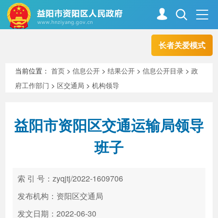
长者关爱模式
首页
走进资阳
当前位置：
首页
>
信息公开
>
结果公开
>
信息公开目录
>
政
府工作部门
>
区交通局
>
机构领导
政务资阳
信息公开
益阳市资阳区交通运输局领导
新闻中心
解读回应
班子
政务服务
互动交流
索 引 号：zyqjtj/2022-1609706
发布机构：资阳区交通局
高效办成一件事
发文日期：2022-06-30