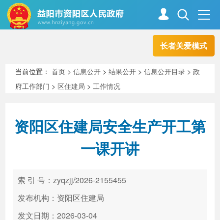
长者关爱模式
首页
走进资阳
当前位置：
首页
>
信息公开
>
结果公开
>
信息公开目录
>
政
府工作部门
>
区住建局
>
工作情况
政务资阳
信息公开
资阳区住建局安全生产开工第
新闻中心
解读回应
一课开讲
政务服务
互动交流
索 引 号：zyqzjj/2026-2155455
发布机构：资阳区住建局
高效办成一件事
发文日期：2026-03-04