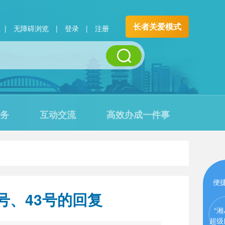
长者关爱模式
|
无障碍浏览
|
登录
|
注册
务
互动交流
高效办成一件事
便
号、43号的回复
“湘
超级