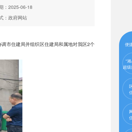
：2025-06-18
式：政府网站
调市住建局并组织区住建局和属地对我区2个
便
“湘
超级