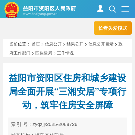
长者关爱模式
首页
走进资阳
当前位置：
首页
>
信息公开
>
结果公开
>
信息公开目录
>
政
府工作部门
>
区住建局
>
工作情况
政务资阳
信息公开
益阳市资阳区住房和城乡建设
新闻中心
解读回应
局全面开展“三湘安居”专项行
动，筑牢住房安全屏障
政务服务
互动交流
索 引 号：zyqzjj/2025-2068726
高效办成一件事
发布机构：资阳区住建局