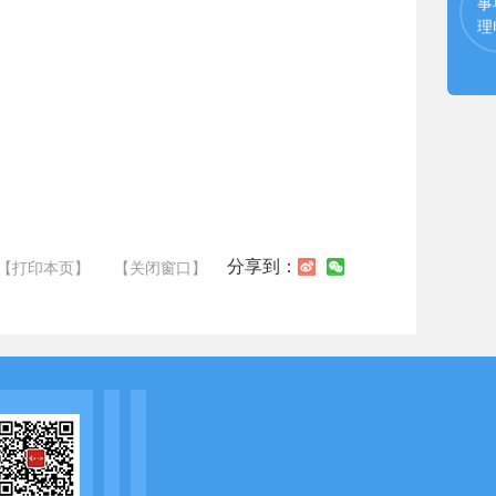
事
理
分享到：
【打印本页】
【关闭窗口】