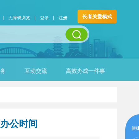
长者关爱模式
|
无障碍浏览
|
登录
|
注册
务
互动交流
高效办成一件事
及办公时间
便