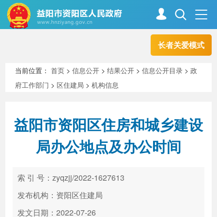
长者关爱模式
首页
走进资阳
当前位置：
首页
>
信息公开
>
结果公开
>
信息公开目录
>
政
府工作部门
>
区住建局
>
机构信息
政务资阳
信息公开
益阳市资阳区住房和城乡建设
新闻中心
解读回应
局办公地点及办公时间
政务服务
互动交流
索 引 号：zyqzjj/2022-1627613
发布机构：资阳区住建局
高效办成一件事
发文日期：2022-07-26