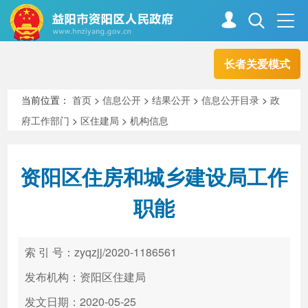
长者关爱模式
首页
走进资阳
当前位置：
首页
>
信息公开
>
结果公开
>
信息公开目录
>
政
府工作部门
>
区住建局
>
机构信息
政务资阳
信息公开
资阳区住房和城乡建设局工作
新闻中心
解读回应
职能
政务服务
互动交流
索 引 号：zyqzjj/2020-1186561
发布机构：资阳区住建局
高效办成一件事
发文日期：2020-05-25