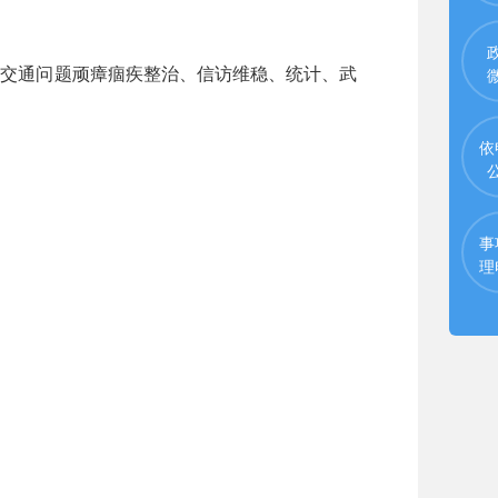
交通问题顽瘴痼疾整治、信访维稳、统计、武
依
事
理