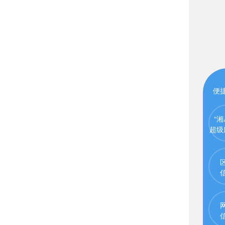
便
“湘
超级