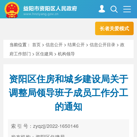
长者关爱模式
首页
走进资阳
当前位置：
首页
>
信息公开
>
结果公开
>
信息公开目录
>
政
府工作部门
>
区住建局
>
机构领导
政务资阳
信息公开
资阳区住房和城乡建设局关于
新闻中心
解读回应
调整局领导班子成员工作分工
的通知
政务服务
互动交流
索 引 号：zyqzjj/2022-1650146
高效办成一件事
发布机构：资阳区住建局