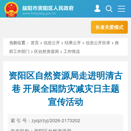
长者关爱模式
首页
走进资阳
当前位置：
首页
>
信息公开
>
结果公开
>
信息公开目录
>
政
府工作部门
>
区自然资源局
>
工作情况
政务资阳
信息公开
资阳区自然资源局走进明清古
新闻中心
解读回应
巷 开展全国防灾减灾日主题
宣传活动
政务服务
互动交流
索 引 号：zyqzrzyj/2026-2173202
高效办成一件事
发布机构：资阳区自然资源局