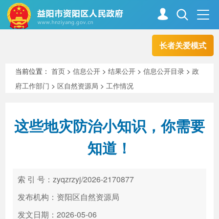
长者关爱模式
首页
走进资阳
当前位置：
首页
>
信息公开
>
结果公开
>
信息公开目录
>
政
府工作部门
>
区自然资源局
>
工作情况
政务资阳
信息公开
这些地灾防治小知识，你需要
新闻中心
解读回应
知道！
政务服务
互动交流
索 引 号：zyqzrzyj/2026-2170877
发布机构：资阳区自然资源局
高效办成一件事
发文日期：2026-05-06