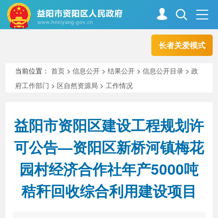
长者关爱模式
首页
走进资阳
当前位置：
首页
>
信息公开
>
结果公开
>
信息公开目录
>
政
府工作部门
>
区自然资源局
>
工作情况
政务资阳
信息公开
益阳市资阳区建设工程规划许
新闻中心
解读回应
可公告—资阳区新桥河镇梅花
园村经济合作社年产5000吨
政务服务
互动交流
秸秆回收综合利用建设项目
高效办成一件事