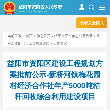
长者关爱模式
首页
走进资阳
当前位置：
首页
>
信息公开
>
结果公开
>
信息公开目录
>
政
府工作部门
>
区自然资源局
>
工作情况
政务资阳
信息公开
益阳市资阳区建设工程规划方
新闻中心
解读回应
案批前公示-新桥河镇梅花园
村经济合作社年产5000吨秸
政务服务
互动交流
秆回收综合利用建设项目
高效办成一件事