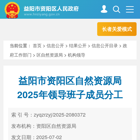
长者关爱模式
首页
走进资阳
当前位置：
首页
>
信息公开
>
结果公开
>
信息公开目录
>
政
府工作部门
>
区自然资源局
>
机构领导
政务资阳
信息公开
益阳市资阳区自然资源局
新闻中心
解读回应
2025年领导班子成员分工
政务服务
互动交流
索 引 号：zyqzrzyj/2025-2080372
发布机构：资阳区自然资源局
高效办成一件事
发文日期：2025-07-02