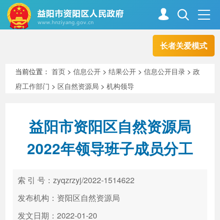
长者关爱模式
首页
走进资阳
当前位置：
首页
>
信息公开
>
结果公开
>
信息公开目录
>
政
府工作部门
>
区自然资源局
>
机构领导
政务资阳
信息公开
益阳市资阳区自然资源局
新闻中心
解读回应
2022年领导班子成员分工
政务服务
互动交流
索 引 号：zyqzrzyj/2022-1514622
发布机构：资阳区自然资源局
高效办成一件事
发文日期：2022-01-20