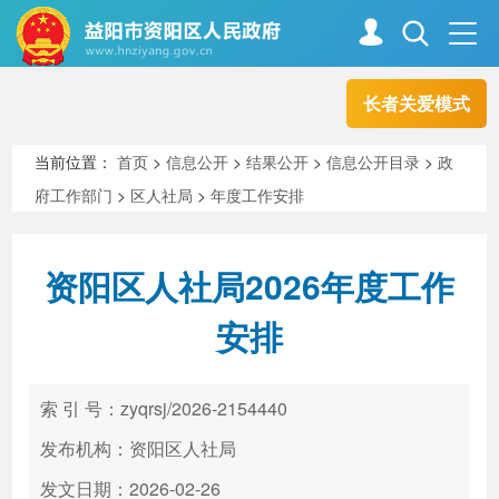
长者关爱模式
首页
走进资阳
当前位置：
首页
>
信息公开
>
结果公开
>
信息公开目录
>
政
府工作部门
>
区人社局
>
年度工作安排
政务资阳
信息公开
资阳区人社局2026年度工作
新闻中心
解读回应
安排
政务服务
互动交流
索 引 号：zyqrsj/2026-2154440
发布机构：资阳区人社局
高效办成一件事
发文日期：2026-02-26