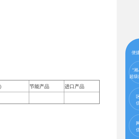
便
“湘
超级
）
节能产品
进口产品