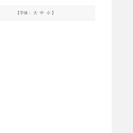
【字体：
大
中
小
】