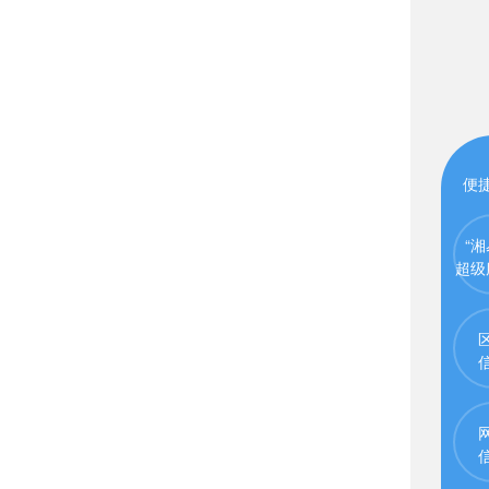
便
“湘
超级