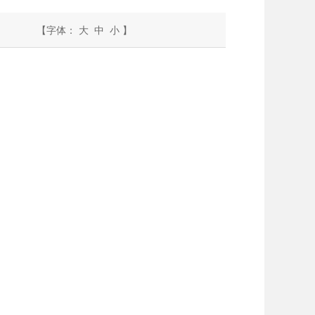
【字体：
大
中
小
】